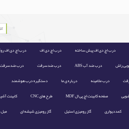
درب اچ دی اف پیش ساخته
درب اچ دی اف
درب اچ دی اف رو
بی راش
درب ضد آب ABS
درب ضدسرقت
درب ضدسرقت ای
قت
درب ملامینه
درباره ی ما
دستگیره درب هوشمند
ویی
صفحه کابینت اچ پی ال MDF
طرح های CNC
کابینت آشپ
کمددیواری
گاز رومیزی استیل
گاز رومیزی شیشه ای
مبل ر