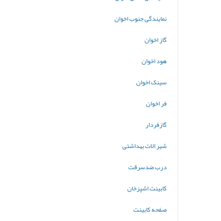
نمایندگی جنوب اخوان
گاز ا
خوان
هود اخوان
سینک اخوان
فر اخوان
گازفردار
شیر الات بهداشتی
درب ضدسرقت
کابینت اشپزخان
صفحه کابینت