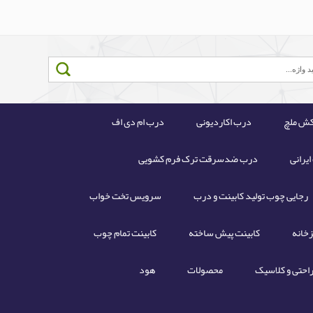
کش ملچ
درب اکاردیونی
درب ام دی اف
رانی
درب ضدسرقت ترک فرم کشویی
رجایی چوب تولید کابینت و درب
سرویس تخت خواب
زخانه
کابینت پیش ساخته
کابینت تمام چوب
احتی و کلاسیک
محصولات
هود