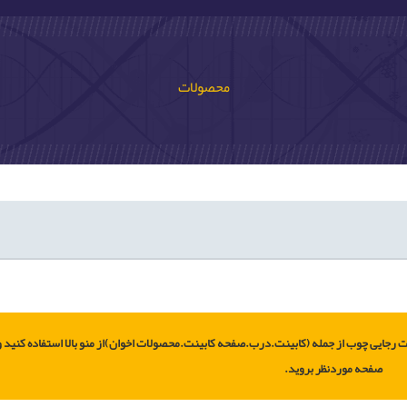
محصولات
ت رجایی چوب از جمله (کابینت.درب.صفحه کابینت.محصولات اخوان)از منو بالا استفاده کنید و
صفحه موردنظر بروید.