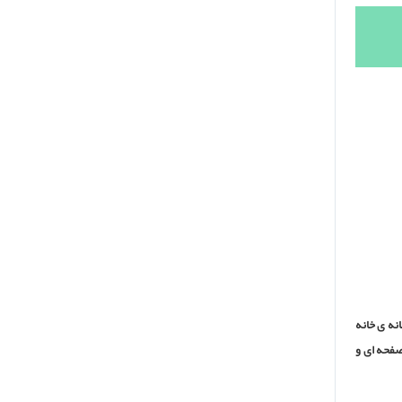
نه ی خانه
این شرکت دارای ۵۰۰ مدل سینک ظرفشویی، 150 مدل اجاق گاز صفحه ای و