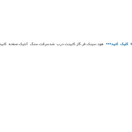
ا
کلیک کنید***
هود.سینک.فر.گاز.کابینت.درب ضدسرقت.سنگ آنتیک.صفحه کابینت