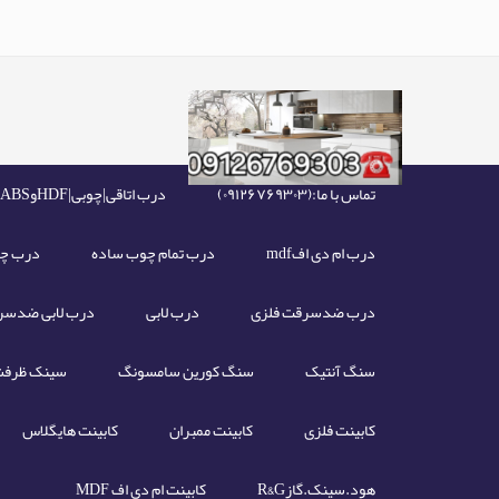
تماس با ما:(۰۹۱۲۶۷۶۹۳۰۳)
درب اتاقی|چوبی|HDFوABS
درب ام دی افmdf
درب تمام چوب ساده
درب چو
درب ضدسرقت فلزی
درب لابی
درب لابی ضدسر
سنگ آنتیک
سنگ کورین سامسونگ
سینک ظرفش
کابینت فلزی
کابینت ممبران
کابینت هایگلاس
هود.سینک.گازR&G
کابینت ام دی اف MDF